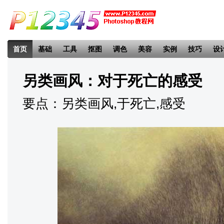
首页
基础
工具
抠图
调色
美容
实例
技巧
设
另类画风：对于死亡的感受
要点：另类画风,于死亡,感受