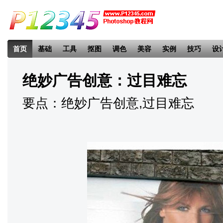
首页
基础
工具
抠图
调色
美容
实例
技巧
设
绝妙广告创意：过目难忘
要点：绝妙广告创意,过目难忘