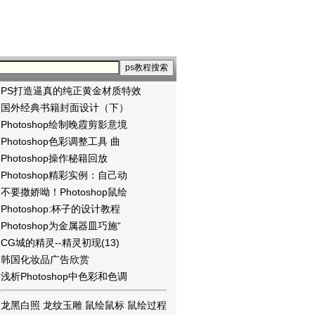
PS打造逼真的纯正黄金材质特效
国外经典书籍封面设计（下）
Photoshop绘制晚霞剪影意境
Photoshop色彩调整工具 曲
Photoshop操作秘籍回放
Photoshop精彩实例：自己动
不要撒娇呦！Photoshop鼠绘
Photoshop:杯子的设计教程
Photoshop为金属器皿巧施“
CG城的精灵--精灵初现(13)
韩国化妆品广告欣赏
浅析Photoshop中色彩和色调
龙黑白照
龙纹玉雕
鼠绘鼠标
鼠绘过程