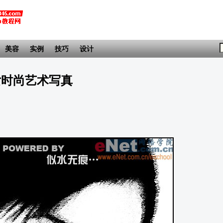
美容
实例
技巧
设计
美女时尚艺术写真