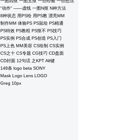
一图四抠
一图五抠
一些经验
一些想法
“动作”
——虚线
一图N抠
N种方法
8种状态
用PS给
用PS教
漂亮MM
制作MM
体验PS
PS鼠绘
PS精通
PS特效
PS教程
PS抠不
PS技巧
PS实例
PS合成
PS创造
PS入门
PS上色
MM美容
CS绘制
CS实例
CS之十
CS专题
CG技巧
CD盘面
CD封面
12句话
之KPT
Alt键
148条
logo
beta
SONY
Mask
Logo
Lens
LOGO
Greg
10px